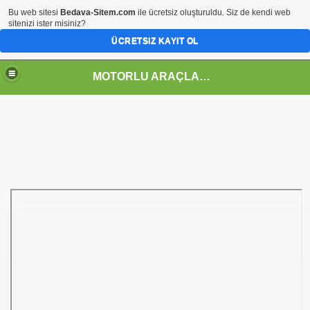
Bu web sitesi
Bedava-Sitem.com
ile ücretsiz oluşturuldu. Siz de kendi web
sitenizi ister misiniz?
ÜCRETSIZ KAYIT OL
MOTORLU ARAÇLAR TEKNOLOJİSİ ALANI
GRAMI
 ÇİZELGELERİ
BİTET)