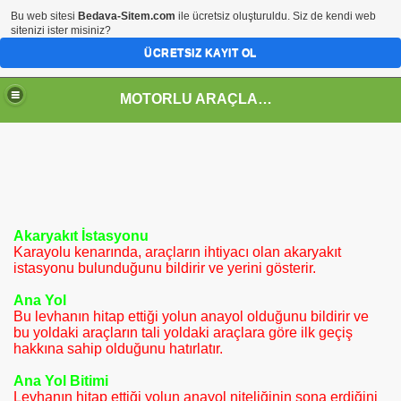
Bu web sitesi
Bedava-Sitem.com
ile ücretsiz oluşturuldu. Siz de kendi web
sitenizi ister misiniz?
ÜCRETSIZ KAYIT OL
MOTORLU ARAÇLAR TEKNOLOJİSİ ALANI
Akaryakıt İstasyonu
Karayolu kenarında, araçların ihtiyacı olan akaryakıt
istasyonu bulunduğunu bildirir ve yerini gösterir.
Ana Yol
Bu levhanın hitap ettiği yolun anayol olduğunu bildirir ve
GRAMI
bu yoldaki araçların tali yoldaki araçlara göre ilk geçiş
hakkına sahip olduğunu hatırlatır.
 ÇİZELGELERİ
Ana Yol Bitimi
Levhanın hitap ettiği yolun anayol niteliğinin sona erdiğini
BİTET)