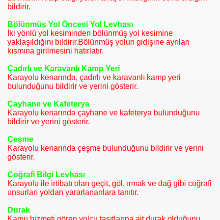
bildirir.
İR
Bölünmüş Yol Öncesi Yol Levhası
İki yönlü yol kesiminden bölünmüş yol kesimine
yaklaşıldığını bildirir.Bölünmüş yolun gidişine ayrılan
kısmına girilmesini hatırlatır.
Çadırlı ve Karavanlı Kamp Yeri
Karayolu kenarında, çadırlı ve karavanlı kamp yeri
LAN VE ZÜMRELELER
bulunduğunu bildirir ve yerini gösterir.
Çayhane ve Kafeterya
Karayolu kenarında çayhane ve kafeterya bulunduğunu
bildirir ve yerini gösterir.
Çeşme
MLER
Karayolu kenarında çeşme bulunduğunu bildirir ve yerini
gösterir.
R
Coğrafi Bilgi Levhası
Karayolu ile irtibatı olan geçit, göl, ırmak ve dağ gibi coğrafi
unsurları yoldan yararlananlara tanıtır.
Durak
Kamu hizmeti gören yolcu taşıtlarına ait durak olduğunu