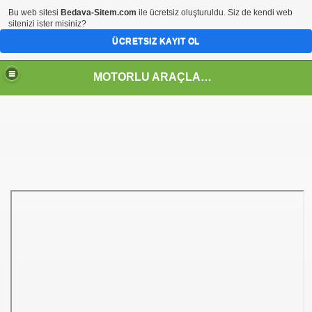
Bu web sitesi
Bedava-Sitem.com
ile ücretsiz oluşturuldu. Siz de kendi web
sitenizi ister misiniz?
ÜCRETSIZ KAYIT OL
MOTORLU ARAÇLAR TEKNOLOJİSİ ALANI
GRAMI
 ÇİZELGELERİ
BİTET)