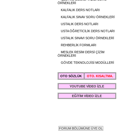
ÖRNEKLERİ
KALFALIK DERS NOTLARI
KALFALIK SINAV SORU ÖRNEKLERİ
USTALIK DERS NOTLARI
USTA ÖĞRETİCİLİK DERS NOTLARI
USTALIK SINAVI SORU ÖRNEKLERİ
REHBERLİK FORMLARI
MESLEK RESİM DERSİ ÇİZİM
ÖRNEKLERİ
GÖVDE TEKNOLOJİSİ MODÜLLERİ
OTO SÖZLÜK
OTO. KISALTMA.
YOUTUBE VİDEO İZLE
EĞİTİM VİDEO İZLE
FORUM SAYFASI ÜYE GİRİŞİ