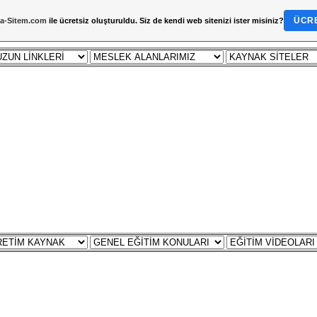
ÜCRE
a-Sitem.com
ile ücretsiz oluşturuldu. Siz de kendi web sitenizi ister misiniz?
MLAR
DERS NOTU
ÇALIŞMA SORULARI
ZÜMRE
YILLIK PLAN