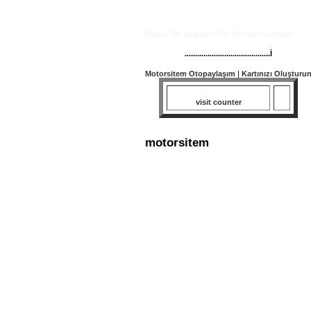
Bugün 366 ziyaretçi (410 klik) kişi burdaydı!
.........................................İ
Motorsitem Otopaylaşım
|
Kartınızı Oluşturu
visit counter
motorsitem