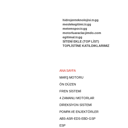
DİĞER SİTELERİMİZ
hidrojenteknolojisi.tr.gg
meslekegitimi.tr.gg
metemspor.tr.gg
motorluaraclar.jimdo.com
egitimal.tr.gg
SİTENİ EKLE (TOP LİST)
TOPLİSTİNE KATILDIKLARIMIZ
Menu
ANA SAYFA
MARŞ MOTORU
ÖN DÜZEN
FREN SİSTEMİ
4 ZAMANLI MOTORLAR
DİREKSİYON SİSTEMİ
POMPA VE ENJEKTÖRLER
ABS-ASR-EDS-EBD-GSP
ESP