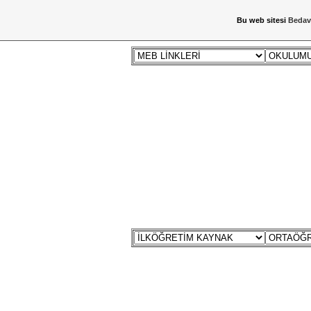
Bu web sitesi
Bedav
ANA SAYFA
ANİMASYON
PROGRA
ZİYARETÇİ DEFTERİ