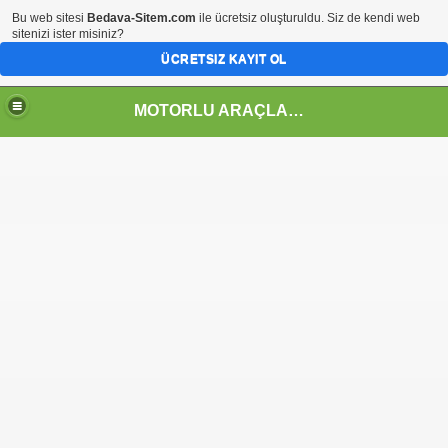
Bu web sitesi
Bedava-Sitem.com
ile ücretsiz oluşturuldu. Siz de kendi web
sitenizi ister misiniz?
ÜCRETSIZ KAYIT OL
MOTORLU ARAÇLAR TEKNOLOJİSİ ALANI
GRAMI
 ÇİZELGELERİ
BİTET)