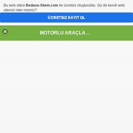
Bu web sitesi
Bedava-Sitem.com
ile ücretsiz oluşturuldu. Siz de kendi web
sitenizi ister misiniz?
ÜCRETSIZ KAYIT OL
MOTORLU ARAÇLAR TEKNOLOJİSİ ALANI
GRAMI
 ÇİZELGELERİ
BİTET)