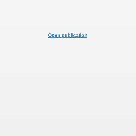
İR
Open publication
LAN VE ZÜMRELELER
MLER
R