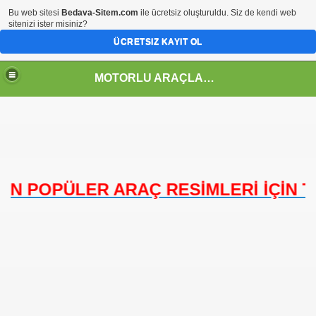
Bu web sitesi
Bedava-Sitem.com
ile ücretsiz oluşturuldu. Siz de kendi web
sitenizi ister misiniz?
ÜCRETSIZ KAYIT OL
MOTORLU ARAÇLAR TEKNOLOJİSİ ALANI
EN POPÜLER ARAÇ RESİMLERİ İÇİN TI
GRAMI
 ÇİZELGELERİ
BİTET)