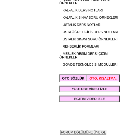
ÖRNEKLERİ
KALFALIK DERS NOTLARI
KALFALIK SINAV SORU ÖRNEKLERİ
USTALIK DERS NOTLARI
USTA ÖĞRETİCİLİK DERS NOTLARI
USTALIK SINAVI SORU ÖRNEKLERİ
REHBERLİK FORMLARI
MESLEK RESİM DERSİ ÇİZİM
ÖRNEKLERİ
GÖVDE TEKNOLOJİSİ MODÜLLERİ
OTO SÖZLÜK
OTO. KISALTMA.
YOUTUBE VİDEO İZLE
EĞİTİM VİDEO İZLE
FORUM SAYFASI ÜYE GİRİŞİ