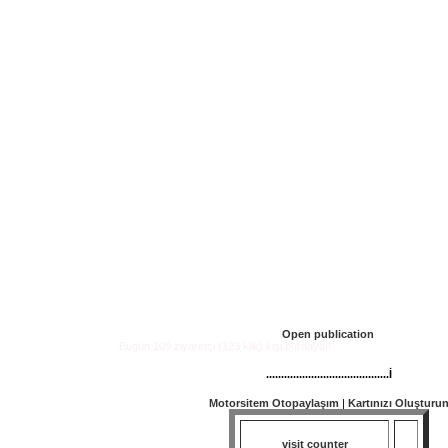
Open publication
Bugün 109 ziyaretçi (123 klik) kişi burdaydı!
.........................................İ
Motorsitem Otopaylaşım
|
Kartınızı Oluşturu
visit counter