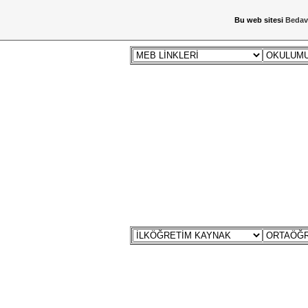
Bu web sitesi
Bedav
ANA SAYFA
ANİMASYON
PROGRA
ZİYARETÇİ DEFTERİ