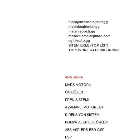
DİĞER SİTELERİMİZ
hidrojenteknolojisi.tr.gg
meslekegitimi.tr.gg
metemspor.tr.gg
motorluaraclar.jimdo.com
egitimal.tr.gg
SİTENİ EKLE (TOP LİST)
TOPLİSTİNE KATILDIKLARIMIZ
Menu
ANA SAYFA
MARŞ MOTORU
ÖN DÜZEN
FREN SİSTEMİ
4 ZAMANLI MOTORLAR
DİREKSİYON SİSTEMİ
POMPA VE ENJEKTÖRLER
ABS-ASR-EDS-EBD-GSP
ESP