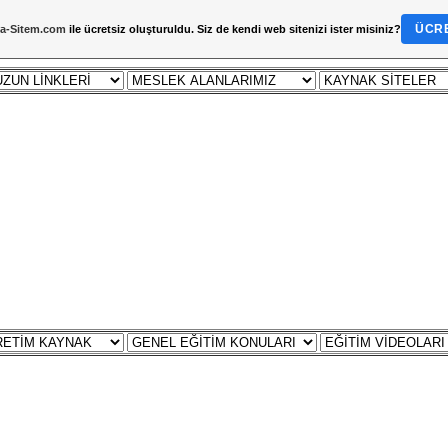
ÜCRE
a-Sitem.com
ile ücretsiz oluşturuldu. Siz de kendi web sitenizi ister misiniz?
MLAR
DERS NOTU
ÇALIŞMA SORULARI
ZÜMRE
YILLIK PLAN