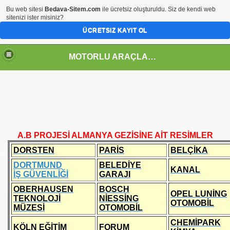
Bu web sitesi
Bedava-Sitem.com
ile ücretsiz oluşturuldu. Siz de kendi web
sitenizi ister misiniz?
ÜCRETSIZ KAYIT OL
MOTORLU ARAÇLAR TEKNOLOJİSİ ALANI
A.B PROJESİ ALMANYA GEZİSİNE AİT RESİMLER
DORSTEN
PARİS
BELÇİKA
DORTMUND
BELEDİYE
KANAL
İŞ GÜVENLİĞİ
GARAJI
GRAMI
OBERHAUSEN
BOSCH
OPEL LUNİNG
TEKNOLOJİ
NİESSİNG
OTOMOBİL
MÜZESİ
OTOMOBİL
 ÇİZELGELERİ
CHEMİPARK
KÖLN EĞİTİM
FORUM
BİTET)