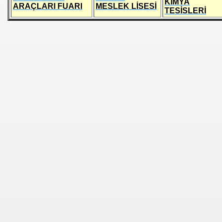
KİMYA
ARAÇLARI FUARI
MESLEK LİSESİ
TESİSLERİ
İR
LAN VE ZÜMRELELER
MLER
R